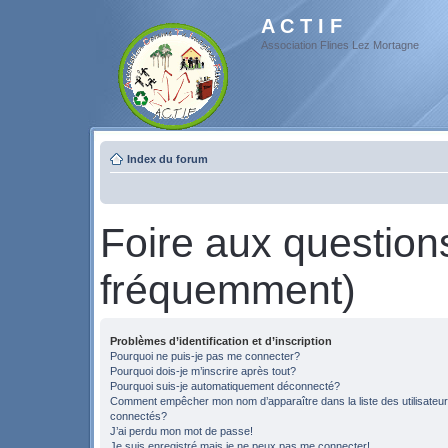
A C T I F
Association Flines Lez Mortagne
Index du forum
Foire aux questio
fréquemment)
Problèmes d’identification et d’inscription
Pourquoi ne puis-je pas me connecter?
Pourquoi dois-je m’inscrire après tout?
Pourquoi suis-je automatiquement déconnecté?
Comment empêcher mon nom d’apparaître dans la liste des utilisateu
connectés?
J’ai perdu mon mot de passe!
Je suis enregistré mais je ne peux pas me connecter!