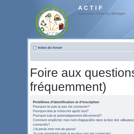
A C T I F
Association Flines Lez Mortagne
Index du forum
Foire aux questio
fréquemment)
Problèmes d’identification et d’inscription
Pourquoi ne puis-je pas me connecter?
Pourquoi dois-je m’inscrire après tout?
Pourquoi suis-je automatiquement déconnecté?
Comment empêcher mon nom d’apparaître dans la liste des utilisateu
connectés?
J’ai perdu mon mot de passe!
Je suis enregistré mais je ne peux pas me connecter!