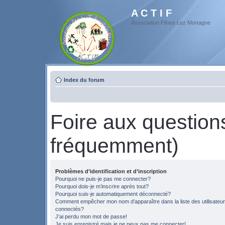
A C T I F
Association Flines Lez Mortagne
Index du forum
Foire aux questio
fréquemment)
Problèmes d’identification et d’inscription
Pourquoi ne puis-je pas me connecter?
Pourquoi dois-je m’inscrire après tout?
Pourquoi suis-je automatiquement déconnecté?
Comment empêcher mon nom d’apparaître dans la liste des utilisateu
connectés?
J’ai perdu mon mot de passe!
Je suis enregistré mais je ne peux pas me connecter!