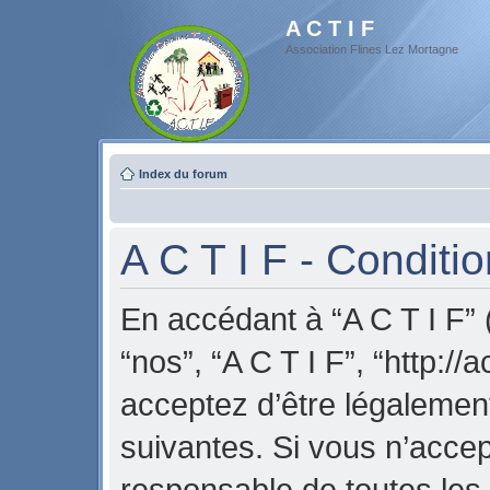
A C T I F
Association Flines Lez Mortagne
Index du forum
A C T I F - Conditio
En accédant à “A C T I F” (
“nos”, “A C T I F”, “http://a
acceptez d’être légalemen
suivantes. Si vous n’acce
responsable de toutes les 