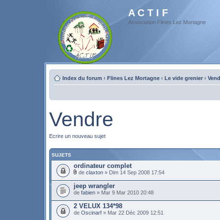
A C T I F
Association Flines Lez Mortagne
Index du forum
‹
Flines Lez Mortagne
‹
Le vide grenier
‹
Vend
Vendre
Ecrire un nouveau sujet
SUJETS
ordinateur complet
de
claxton
» Dim 14 Sep 2008 17:54
jeep wrangler
de
fabien
» Mar 9 Mar 2010 20:48
2 VELUX 134*98
de
Oscinarf
» Mar 22 Déc 2009 12:51