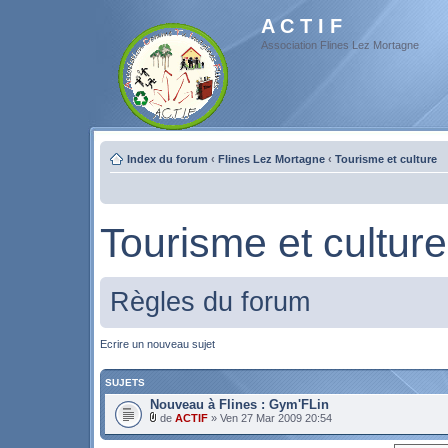
A C T I F
Association Flines Lez Mortagne
Index du forum
‹
Flines Lez Mortagne
‹
Tourisme et culture
Tourisme et culture
Règles du forum
Ecrire un nouveau sujet
SUJETS
Nouveau à Flines : Gym'FLin
de
ACTIF
» Ven 27 Mar 2009 20:54