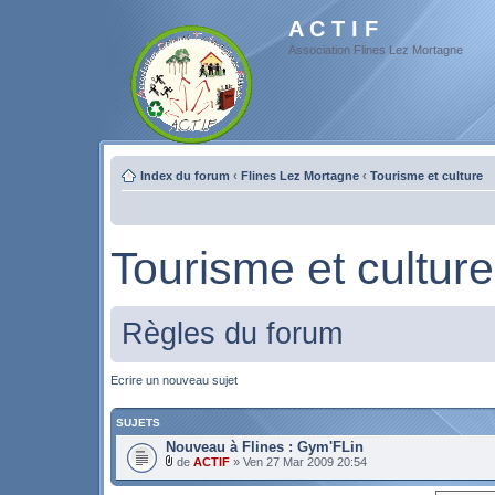
A C T I F
Association Flines Lez Mortagne
Index du forum
‹
Flines Lez Mortagne
‹
Tourisme et culture
Tourisme et culture
Règles du forum
Ecrire un nouveau sujet
SUJETS
Nouveau à Flines : Gym'FLin
de
ACTIF
» Ven 27 Mar 2009 20:54