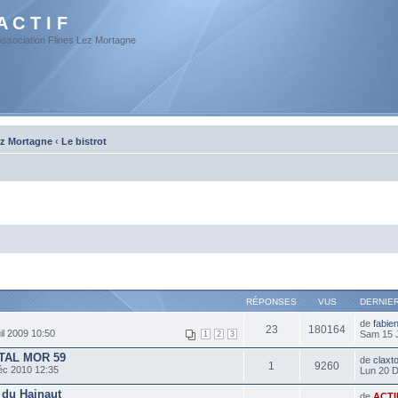
A C T I F
Association Flines Lez Mortagne
ez Mortagne
‹
Le bistrot
RÉPONSES
VUS
DERNIE
de
fabie
23
180164
l 2009 10:50
Sam 15 
1
2
3
AL MOR 59
de
claxt
1
9260
éc 2010 12:35
Lun 20 
 du Hainaut
de
ACTI