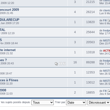
de
claxt
3
21215
 2009 12:20
Mer 15 A
encourt 2009
de
claxt
4
26214
2009 21:45
Lun 9 Ma
 DUDULARECUP
de
Fifi
1
13820
Jan 2009 17:20
Ven 6 Ma
TAL
de
fred
4
25644
 2009 12:19
Mar 17 
ES
de
MIST
3
20563
év 2009 18:44
Dim 15 
te internet
de
ACTI
1
13318
2008 21:32
Ven 24 O
nes ?
de
fred
16
89288
 2008 20:43
Mar 7 Oc
1
2
de
MIST
1
12353
2008 19:47
Ven 26 S
es à Flines
de
MIST
1
13012
2008 11:20
Ven 26 S
2008
de
Fifi
2
18855
2008 11:03
Jeu 4 Se
r les sujets postés depuis:
Trier par