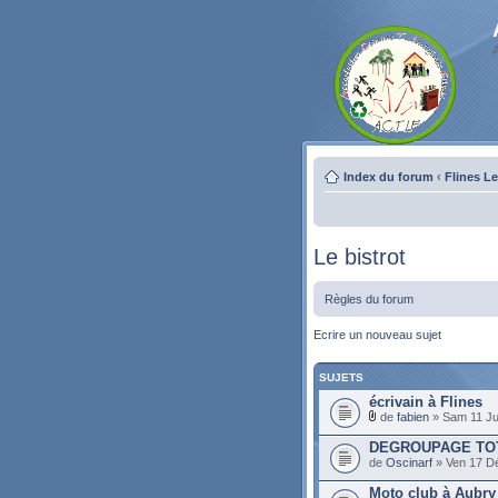
Index du forum
‹
Flines L
Le bistrot
Règles du forum
Ecrire un nouveau sujet
SUJETS
écrivain à Flines
de
fabien
» Sam 11 Jui
DEGROUPAGE TOT
de
Oscinarf
» Ven 17 D
Moto club à Aubry