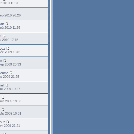
t 2010 11:37
ep 2010 20:26
arf
oû 2010 11:56
F
i 2010 17:15
ouz
Déc 2009 13:01
on
Sep 2009 20:33
preume
p 2009 21:25
arf
uil 2009 10:27
n
uin 2009 19:53
n
Mai 2009 10:31
ouz
vr 2009 21:21