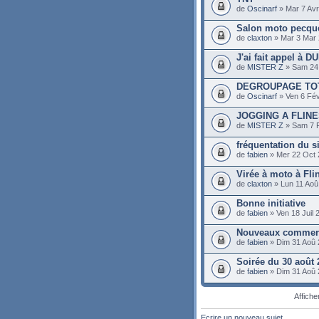
de
Oscinarf
» Mar 7 Avr
Salon moto pecqu
de
claxton
» Mar 3 Mar 
J'ai fait appel à
de
MISTER Z
» Sam 24 
DEGROUPAGE TO
de
Oscinarf
» Ven 6 Fév
JOGGING A FLIN
de
MISTER Z
» Sam 7 F
fréquentation du si
de
fabien
» Mer 22 Oct 
Virée à moto à Fli
de
claxton
» Lun 11 Aoû
Bonne initiative
de
fabien
» Ven 18 Juil 
Nouveaux commerc
de
fabien
» Dim 31 Aoû 
Soirée du 30 août 
de
fabien
» Dim 31 Aoû 
Affiche
Ecrire un nouveau sujet