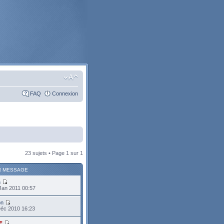
FAQ
Connexion
23 sujets • Page
1
sur
1
R MESSAGE
n
Jan 2011 00:57
on
Déc 2010 16:23
F