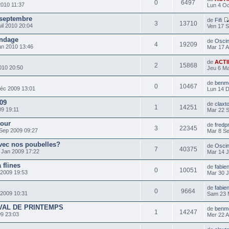
0
6497
2010 11:37
Lun 4 Oc
 septembre
de
Fifi
3
13710
il 2010 20:04
Ven 17 S
ndage
de
Oscin
4
19209
an 2010 13:46
Mar 17 A
de
ACTI
2
15868
010 20:50
Jeu 6 Ma
de
benm
0
10467
éc 2009 13:01
Lun 14 
009
de
claxt
1
14251
9 19:11
Mar 22 
tour
de
fred
3
22345
Sep 2009 09:27
Mar 8 Se
avec nos poubelles?
de
Oscin
7
40375
Jan 2009 17:22
Mar 14 J
 flines
de
fabie
0
10051
 2009 19:53
Mar 30 J
de
fabie
0
9664
2009 10:31
Sam 23 
AVAL DE PRINTEMPS
de
benm
1
14247
9 23:03
Mer 22 A