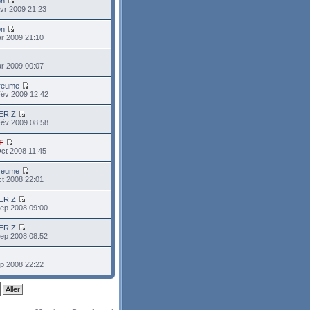
on
vr 2009 21:23
on
r 2009 21:10
r 2009 00:07
preume
Fév 2009 12:42
ER Z
Fév 2009 08:58
F
ct 2008 11:45
preume
t 2008 22:01
ER Z
ep 2008 09:00
ER Z
ep 2008 08:52
p 2008 22:22