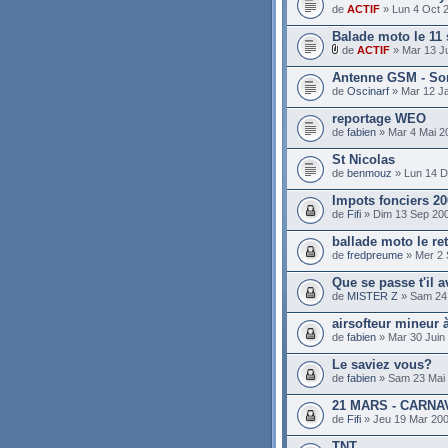
de
ACTIF
» Lun 4 Oct 
Balade moto le 11
de
ACTIF
» Mar 13 Ju
Antenne GSM - So
de
Oscinarf
» Mar 12 J
reportage WEO
de
fabien
» Mar 4 Mai 2
St Nicolas
de
benmouz
» Lun 14 D
Impots fonciers 2
de
Fifi
» Dim 13 Sep 200
ballade moto le re
de
fredpreume
» Mer 2 
Que se passe t'il 
de
MISTER Z
» Sam 24 
airsofteur mineur à
de
fabien
» Mar 30 Juin
Le saviez vous?
de
fabien
» Sam 23 Mai 
21 MARS - CARN
de
Fifi
» Jeu 19 Mar 200
TNT