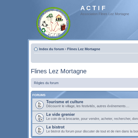
A C T I F
Association Flines Lez Mortagne
Index du forum
‹
Flines Lez Mortagne
Flines Lez Mortagne
Règles du forum
FORUMS
Tourisme et culture
Découvrir le village, les festivités, autres événements....
Le vide grenier
Le coin de la brocante, pour vendre, acheter, rechercher, don
Le bistrot
Le bistrot du forum pour discuter de tout et de rien dans la b