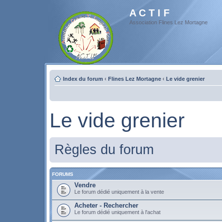
A C T I F
Association Flines Lez Mortagne
Index du forum
‹
Flines Lez Mortagne
‹
Le vide grenier
Le vide grenier
Règles du forum
FORUMS
Vendre
Le forum dédié uniquement à la vente
Acheter - Rechercher
Le forum dédié uniquement à l'achat