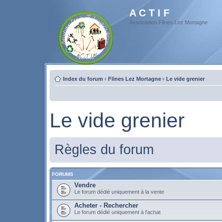
A C T I F
Association Flines Lez Mortagne
Index du forum
‹
Flines Lez Mortagne
‹
Le vide grenier
Le vide grenier
Règles du forum
FORUMS
Vendre
Le forum dédié uniquement à la vente
Acheter - Rechercher
Le forum dédié uniquement à l'achat