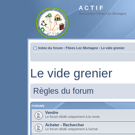
A C T I F
Association Flines Lez Mortagne
Index du forum
‹
Flines Lez Mortagne
‹
Le vide grenier
Le vide grenier
Règles du forum
FORUMS
Vendre
Le forum dédié uniquement à la vente
Acheter - Rechercher
Le forum dédié uniquement à l'achat