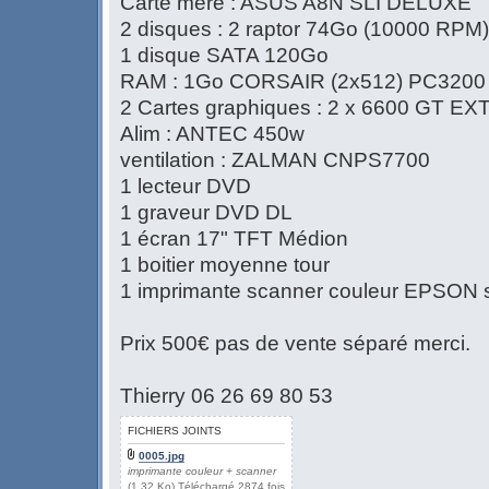
Carte mère : ASUS A8N SLI DELUXE
2 disques : 2 raptor 74Go (10000 RPM)
1 disque SATA 120Go
RAM : 1Go CORSAIR (2x512) PC320
2 Cartes graphiques : 2 x 6600 GT EX
Alim : ANTEC 450w
ventilation : ZALMAN CNPS7700
1 lecteur DVD
1 graveur DVD DL
1 écran 17" TFT Médion
1 boitier moyenne tour
1 imprimante scanner couleur EPSON 
Prix 500€ pas de vente séparé merci.
Thierry 06 26 69 80 53
FICHIERS JOINTS
0005.jpg
imprimante couleur + scanner
(1.32 Ko) Téléchargé 2874 fois