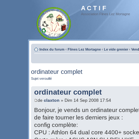
A C T I F
Association Flines Lez Mortagne
Index du forum
‹
Flines Lez Mortagne
‹
Le vide grenier
‹
Vend
ordinateur complet
Sujet verouillé
ordinateur complet
de
claxton
» Dim 14 Sep 2008 17:54
Bonjour, je vends un ordinateur comple
de faire tourner les derniers jeux :
config complète:
CPU : Athlon 64 dual core 4400+ socke