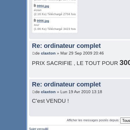
0004.jpg
écran
(2.16 Ko) Téléchargé 2704 fois
0006.jpg
tour
(1.66 Ko) Téléchargé 3423 fois
Re: ordinateur complet
de
claxton
» Mar 29 Sep 2009 20:46
30
PRIX SACRIFIE , LE TOUT POUR
Re: ordinateur complet
de
claxton
» Lun 19 Avr 2010 13:18
C'est VENDU !
Afficher les messages postés depuis:
Sujet verouillé