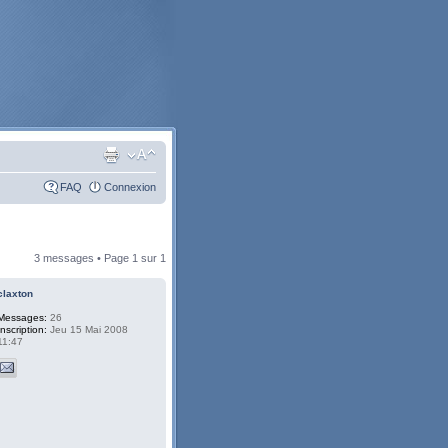
FAQ
Connexion
3 messages • Page
1
sur
1
claxton
Messages:
26
Inscription:
Jeu 15 Mai 2008
11:47