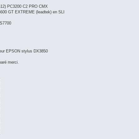
512) PC3200 C2 PRO CMX
x 6600 GT EXTREME (leadtek) en SLI
PS7700
leur EPSON stylus DX3850
paré merci.