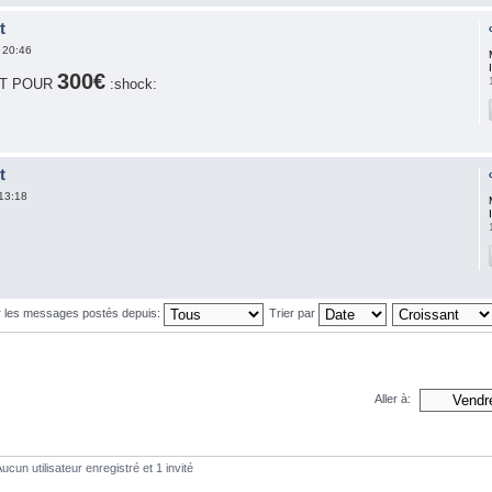
t
 20:46
300€
UT POUR
:shock:
t
13:18
r les messages postés depuis:
Trier par
Aller à:
ucun utilisateur enregistré et 1 invité