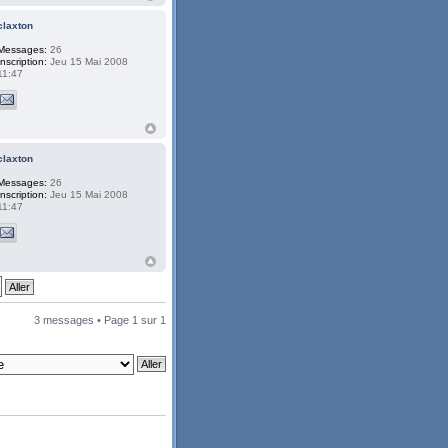
claxton
Messages:
26
Inscription:
Jeu 15 Mai 2008
11:47
claxton
Messages:
26
Inscription:
Jeu 15 Mai 2008
11:47
3 messages • Page
1
sur
1