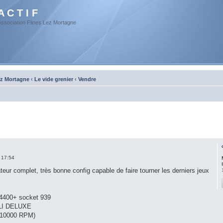
A C T I F
Association Flines Lez Mortagne
ez Mortagne
‹
Le vide grenier
‹
Vendre
 17:54
teur complet, très bonne config capable de faire tourner les derniers jeux
 4400+ socket 939
SLI DELUXE
 (10000 RPM)