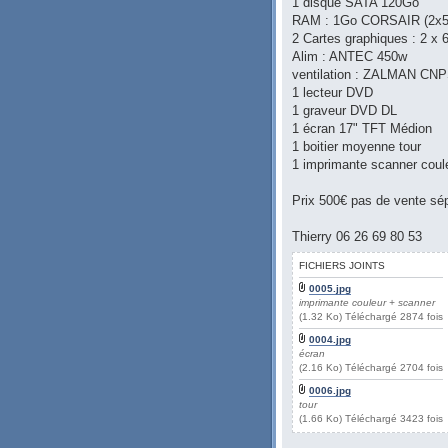
1 disque SATA 120Go
RAM : 1Go CORSAIR (2x
2 Cartes graphiques : 2 
Alim : ANTEC 450w
ventilation : ZALMAN CN
1 lecteur DVD
1 graveur DVD DL
1 écran 17" TFT Médion
1 boitier moyenne tour
1 imprimante scanner cou
Prix 500€ pas de vente sé
Thierry 06 26 69 80 53
FICHIERS JOINTS
0005.jpg
imprimante couleur + scanner
(1.32 Ko) Téléchargé 2874 fois
0004.jpg
écran
(2.16 Ko) Téléchargé 2704 fois
0006.jpg
tour
(1.66 Ko) Téléchargé 3423 fois