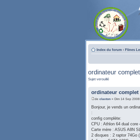
Index du forum
‹
Flines L
ordinateur complet
Sujet verouillé
ordinateur complet
de
claxton
» Dim 14 Sep 2008
Bonjour, je vends un ordina
:
config complète:
CPU : Athlon 64 dual core
Carte mère : ASUS A8N 
2 disques : 2 raptor 74Go