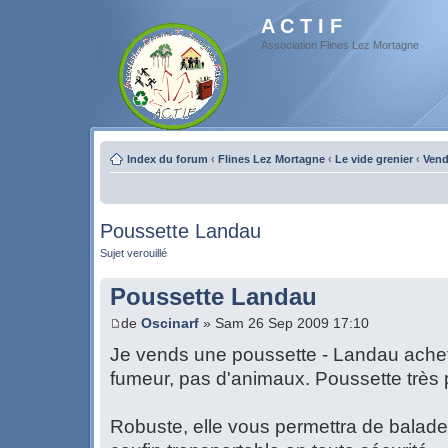
A C T I F
Association Flines Lez Mortagne
Index du forum
‹
Flines Lez Mortagne
‹
Le vide grenier
‹
Vend
Poussette Landau
Sujet verouillé
Poussette Landau
de
Oscinarf
» Sam 26 Sep 2009 17:10
Je vends une poussette - Landau ach
fumeur, pas d'animaux. Poussette très 
Robuste, elle vous permettra de balad