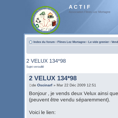
A C T I F
Association Flines Lez Mortagne
Index du forum
‹
Flines Lez Mortagne
‹
Le vide grenier
‹
Vend
2 VELUX 134*98
Sujet verouillé
2 VELUX 134*98
de
Oscinarf
» Mar 22 Déc 2009 12:51
Bonjour , je vends deux Velux ainsi que
(peuvent être vendu séparemment).
Voici le lien: