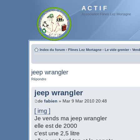
A C T I F
Association Flines Lez Mortagne
Index du forum
‹
Flines Lez Mortagne
‹
Le vide grenier
‹
Vend
jeep wrangler
Répondre
jeep wrangler
de
fabien
» Mar 9 Mar 2010 20:48
[ img ]
Je vends ma jeep wrangler
elle est de 2000
c'est une 2,5 litre