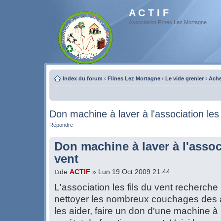
A C T I F
Association Flines Lez Mortagne
Index du forum
‹
Flines Lez Mortagne
‹
Le vide grenier
‹
Ache
Don machine à laver à l'association les 
Répondre
Don machine à laver à l'associ
vent
de
ACTIF
» Lun 19 Oct 2009 21:44
L'association les fils du vent recherch
nettoyer les nombreux couchages des 
les aider, faire un don d'une machine à