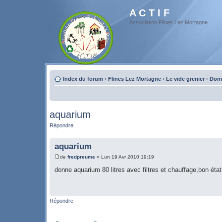
A C T I F
Association Flines Lez Mortagne
Index du forum
‹
Flines Lez Mortagne
‹
Le vide grenier
‹
Don
aquarium
Répondre
aquarium
de
fredpreume
» Lun 19 Avr 2010 19:19
donne aquarium 80 litres avec filtres et chauffage,bon éta
Répondre