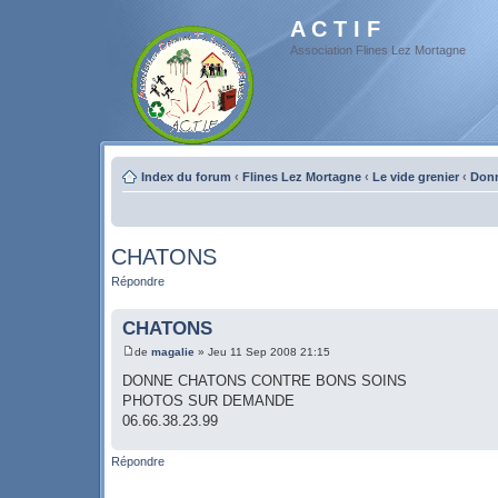
A C T I F
Association Flines Lez Mortagne
Index du forum
‹
Flines Lez Mortagne
‹
Le vide grenier
‹
Don
CHATONS
Répondre
CHATONS
de
magalie
» Jeu 11 Sep 2008 21:15
DONNE CHATONS CONTRE BONS SOINS
PHOTOS SUR DEMANDE
06.66.38.23.99
Répondre