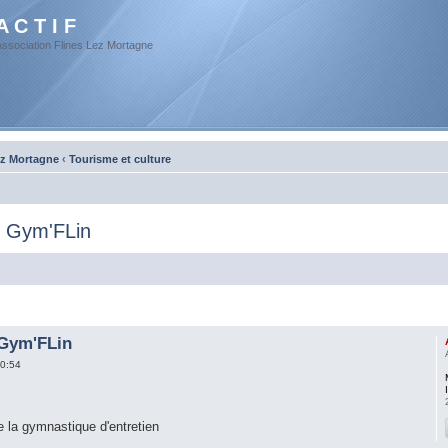
A C T I F
Association Flines Lez Mortagne
ez Mortagne
‹
Tourisme et culture
: Gym'FLin
 Gym'FLin
0:54
la gymnastique d'entretien