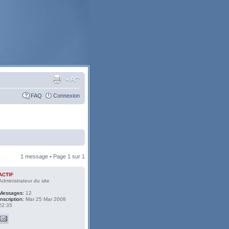
FAQ
Connexion
1 message • Page
1
sur
1
ACTIF
Administrateur du site
Messages:
12
Inscription:
Mar 25 Mar 2008
22:35