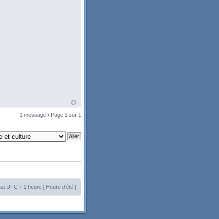
1 message • Page
1
sur
1
at UTC + 1 heure [ Heure d’été ]