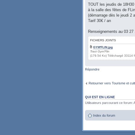
TOUT les jeudis de 18H30
à la salle des fêtes de FL
(démarrage dès le jeudi 2 a
Tarif 30€ / an
Renseignements au 03 27 
FICHIERS JOINTS
GYM'FLIN.jpg
Tract Gym'Flin
(179.54 Ko) Téléchargé 33114 f
Répondre
Retourner vers Tourisme et cul
QUI EST EN LIGNE
Utilisateurs parcourant ce forum: A
Index du forum