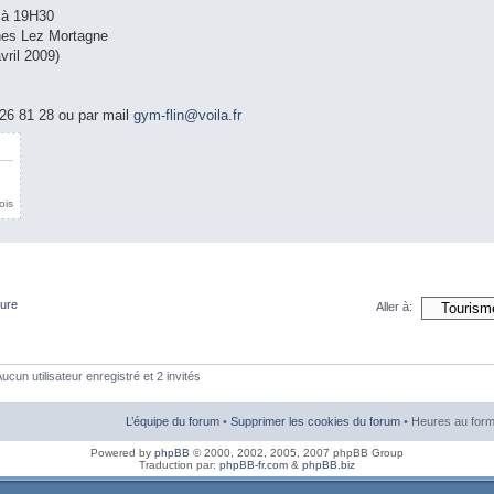
 à 19H30
ines Lez Mortagne
vril 2009)
26 81 28 ou par mail
gym-flin@voila.fr
ois
ture
Aller à:
ucun utilisateur enregistré et 2 invités
L’équipe du forum
•
Supprimer les cookies du forum
• Heures au form
Powered by
phpBB
© 2000, 2002, 2005, 2007 phpBB Group
Traduction par:
phpBB-fr.com
&
phpBB.biz