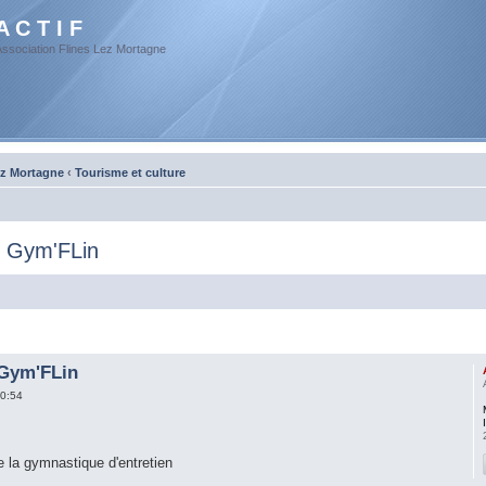
A C T I F
Association Flines Lez Mortagne
ez Mortagne
‹
Tourisme et culture
: Gym'FLin
 Gym'FLin
0:54
la gymnastique d'entretien