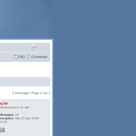
FAQ
Connexion
1 message • Page
1
sur
1
ACTIF
Administrateur du site
Messages:
12
Inscription:
Mar 25 Mar 2008
22:35