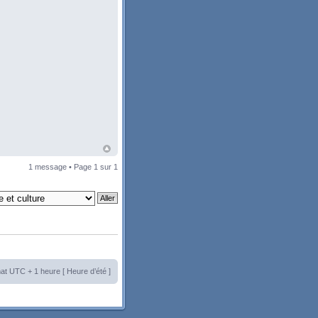
1 message • Page
1
sur
1
at UTC + 1 heure [ Heure d’été ]