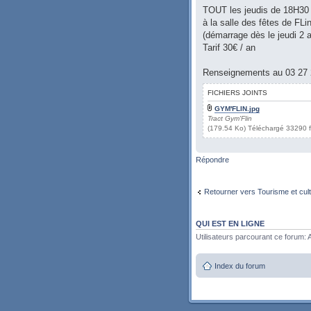
TOUT les jeudis de 18H30
à la salle des fêtes de FL
(démarrage dès le jeudi 2 a
Tarif 30€ / an
Renseignements au 03 27 
FICHIERS JOINTS
GYM'FLIN.jpg
Tract Gym'Flin
(179.54 Ko) Téléchargé 33290 f
Répondre
Retourner vers Tourisme et cul
QUI EST EN LIGNE
Utilisateurs parcourant ce forum: A
Index du forum