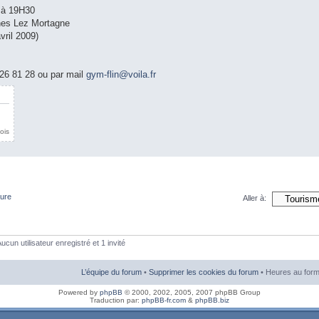
 à 19H30
ines Lez Mortagne
vril 2009)
26 81 28 ou par mail
gym-flin@voila.fr
ois
ture
Aller à:
ucun utilisateur enregistré et 1 invité
L’équipe du forum
•
Supprimer les cookies du forum
• Heures au form
Powered by
phpBB
© 2000, 2002, 2005, 2007 phpBB Group
Traduction par:
phpBB-fr.com
&
phpBB.biz