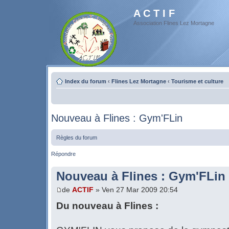
A C T I F
Association Flines Lez Mortagne
Index du forum
‹
Flines Lez Mortagne
‹
Tourisme et culture
Nouveau à Flines : Gym'FLin
Règles du forum
Répondre
Nouveau à Flines : Gym'FLin
de
ACTIF
» Ven 27 Mar 2009 20:54
Du nouveau à Flines :