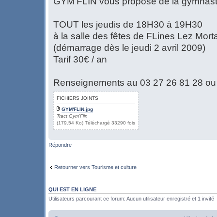
GYM'FLIN vous propose de la gymnasti
TOUT les jeudis de 18H30 à 19H30
à la salle des fêtes de FLines Lez Mor
(démarrage dès le jeudi 2 avril 2009)
Tarif 30€ / an
Renseignements au 03 27 26 81 28 ou
FICHIERS JOINTS
GYM'FLIN.jpg
Tract Gym'Flin
(179.54 Ko) Téléchargé 33290 fois
Répondre
Retourner vers Tourisme et culture
QUI EST EN LIGNE
Utilisateurs parcourant ce forum: Aucun utilisateur enregistré et 1 invité