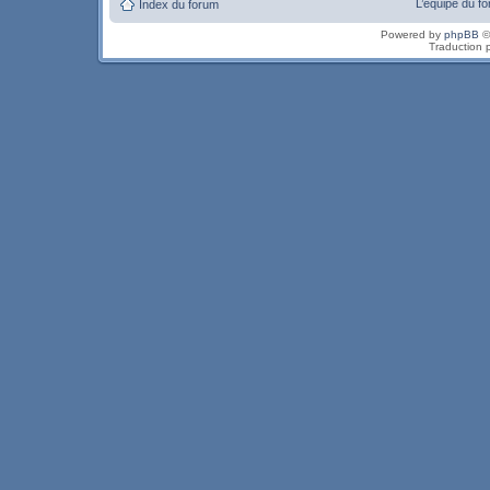
L’équipe du f
Index du forum
Powered by
phpBB
©
Traduction 