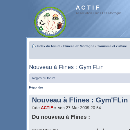
A C T I F
Association Flines Lez Mortagne
Index du forum
‹
Flines Lez Mortagne
‹
Tourisme et culture
Nouveau à Flines : Gym'FLin
Règles du forum
Répondre
Nouveau à Flines : Gym'FLin
de
ACTIF
» Ven 27 Mar 2009 20:54
Du nouveau à Flines :