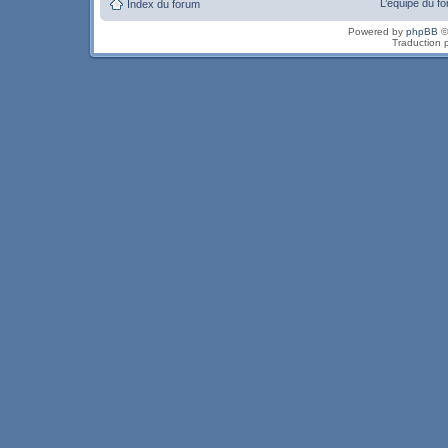
L’équipe du f
Index du forum
Powered by
phpBB
©
Traduction 