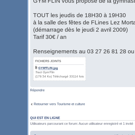
GYM'FLIN vous propose de la gymnasti
TOUT les jeudis de 18H30 à 19H30
à la salle des fêtes de FLines Lez Mor
(démarrage dès le jeudi 2 avril 2009)
Tarif 30€ / an
Renseignements au 03 27 26 81 28 ou
FICHIERS JOINTS
GYM'FLIN.jpg
Tract Gym'Flin
(179.54 Ko) Téléchargé 33114 fois
Répondre
Retourner vers Tourisme et culture
QUI EST EN LIGNE
Utilisateurs parcourant ce forum: Aucun utilisateur enregistré et 1 invité