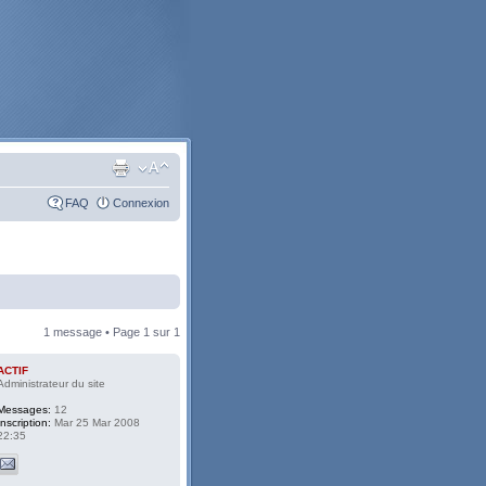
FAQ
Connexion
1 message • Page
1
sur
1
ACTIF
Administrateur du site
Messages:
12
Inscription:
Mar 25 Mar 2008
22:35