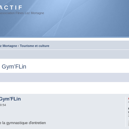
A C T I F
Association Flines Lez Mortagne
ez Mortagne
‹
Tourisme et culture
: Gym'FLin
 Gym'FLin
0:54
la gymnastique d'entretien