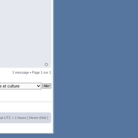
1 message • Page
1
sur
1
at UTC + 1 heure [ Heure d’été ]