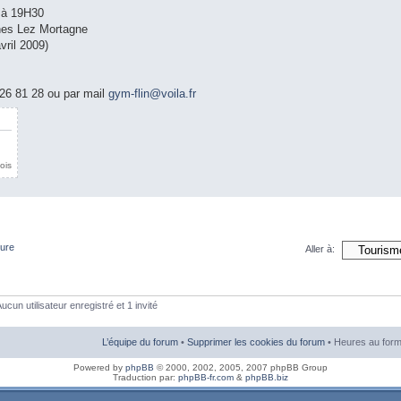
 à 19H30
ines Lez Mortagne
vril 2009)
26 81 28 ou par mail
gym-flin@voila.fr
ois
ture
Aller à:
ucun utilisateur enregistré et 1 invité
L’équipe du forum
•
Supprimer les cookies du forum
• Heures au form
Powered by
phpBB
© 2000, 2002, 2005, 2007 phpBB Group
Traduction par:
phpBB-fr.com
&
phpBB.biz