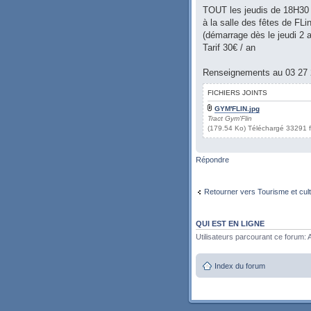
TOUT les jeudis de 18H30
à la salle des fêtes de FL
(démarrage dès le jeudi 2 a
Tarif 30€ / an
Renseignements au 03 27 
FICHIERS JOINTS
GYM'FLIN.jpg
Tract Gym'Flin
(179.54 Ko) Téléchargé 33291 f
Répondre
Retourner vers Tourisme et cul
QUI EST EN LIGNE
Utilisateurs parcourant ce forum: A
Index du forum