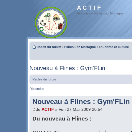
A C T I F
Association Flines Lez Mortagne
Index du forum
‹
Flines Lez Mortagne
‹
Tourisme et culture
Nouveau à Flines : Gym'FLin
Règles du forum
Répondre
Nouveau à Flines : Gym'FLin
de
ACTIF
» Ven 27 Mar 2009 20:54
Du nouveau à Flines :