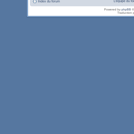
L’équipe du f
Index du forum
Powered by
phpBB
©
Traduction 