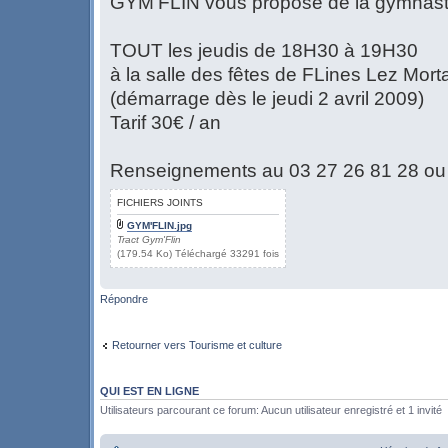
GYM'FLIN vous propose de la gymnasti
TOUT les jeudis de 18H30 à 19H30
à la salle des fêtes de FLines Lez Mor
(démarrage dès le jeudi 2 avril 2009)
Tarif 30€ / an
Renseignements au 03 27 26 81 28 ou
FICHIERS JOINTS
GYM'FLIN.jpg
Tract Gym'Flin
(179.54 Ko) Téléchargé 33291 fois
Répondre
Retourner vers Tourisme et culture
QUI EST EN LIGNE
Utilisateurs parcourant ce forum: Aucun utilisateur enregistré et 1 invité