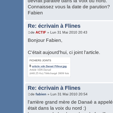
devrait paraitre dans la Voix du nord.
Connaissez vous la date de parution?
Fabien
Re: écrivain à Flines
de
ACTIF
» Lun 31 Mai 2010 20:43
Bonjour Fabien,
C'était aujourd'hui, ci joint l'article.
FICHIERS JOINTS
article vdn Danaé Filleur.jpg
Article VDN Danaé
(448.25 Ko) Téléchargé 3909 fois
Re: écrivain à Flines
de
fabien
» Lun 31 Mai 2010 20:54
l'arrière grand mère de Danaé a appelé 
était dans la voix du nord :)