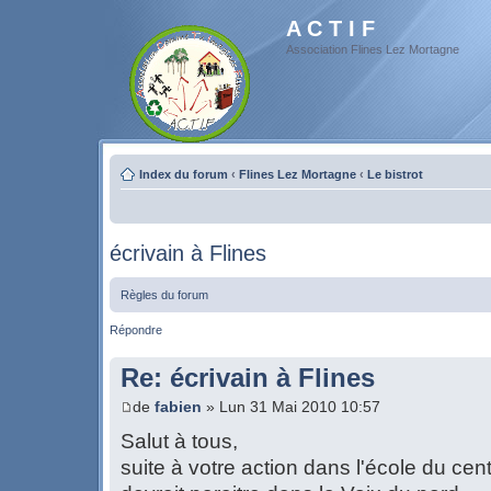
A C T I F
Association Flines Lez Mortagne
Index du forum
‹
Flines Lez Mortagne
‹
Le bistrot
écrivain à Flines
Règles du forum
Répondre
Re: écrivain à Flines
de
fabien
» Lun 31 Mai 2010 10:57
Salut à tous,
suite à votre action dans l'école du cen