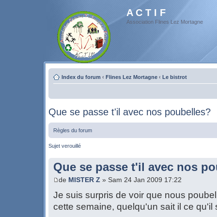
A C T I F
Association Flines Lez Mortagne
Index du forum
‹
Flines Lez Mortagne
‹
Le bistrot
Que se passe t'il avec nos poubelles?
Règles du forum
Sujet verouillé
Que se passe t'il avec nos p
de
MISTER Z
» Sam 24 Jan 2009 17:22
Je suis surpris de voir que nous poubel
cette semaine, quelqu'un sait il ce qu'i