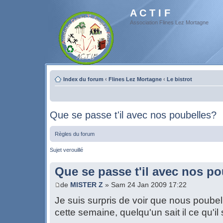
A C T I F
Association Flines Lez Mortagne
Index du forum
‹
Flines Lez Mortagne
‹
Le bistrot
Que se passe t'il avec nos poubelles?
Règles du forum
Sujet verouillé
Que se passe t'il avec nos p
de
MISTER Z
» Sam 24 Jan 2009 17:22
Je suis surpris de voir que nous poubel
cette semaine, quelqu'un sait il ce qu'i