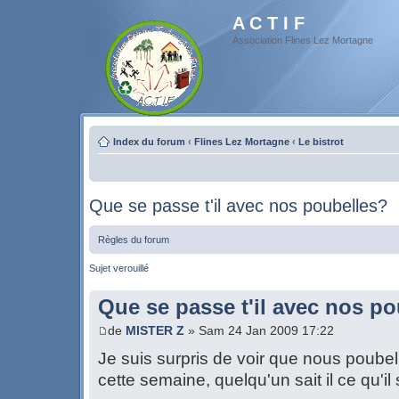
A C T I F
Association Flines Lez Mortagne
Index du forum
‹
Flines Lez Mortagne
‹
Le bistrot
Que se passe t'il avec nos poubelles?
Règles du forum
Sujet verouillé
Que se passe t'il avec nos p
de
MISTER Z
» Sam 24 Jan 2009 17:22
Je suis surpris de voir que nous poubel
cette semaine, quelqu'un sait il ce qu'i