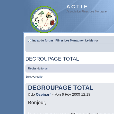
A C T I F
Association Flines Lez Mortagne
Index du forum
‹
Flines Lez Mortagne
‹
Le bistrot
DEGROUPAGE TOTAL
Règles du forum
Sujet verouillé
DEGROUPAGE TOTAL
de
Oscinarf
» Ven 6 Fév 2009 12:19
Bonjour,