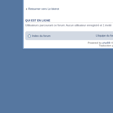
Retourner vers Le bistrot
QUI EST EN LIGNE
Utilisateurs parcourant ce forum: Aucun utilisateur enregistré et 1 invité
L’équipe du f
Index du forum
Powered by
phpBB
©
Traduction 