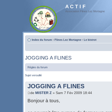
A C T I F
Association Flines Lez Mortagne
Index du forum
‹
Flines Lez Mortagne
‹
Le bistrot
JOGGING A FLINES
Règles du forum
Sujet verouillé
JOGGING A FLINES
de
MISTER Z
» Sam 7 Fév 2009 18:44
Bonjour à tous,