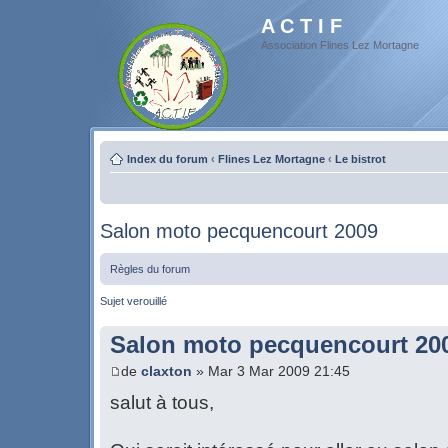
A C T I F
Association Flines Lez Mortagne
Index du forum
‹
Flines Lez Mortagne
‹
Le bistrot
Salon moto pecquencourt 2009
Règles du forum
Sujet verouillé
Salon moto pecquencourt 20
de
claxton
» Mar 3 Mar 2009 21:45
salut à tous,