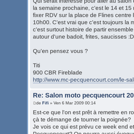
Qui serait intéressé pour aller au salo
la semaine prochaine, c'est le 14 et 1
fixer RDV sur la place de Flines centre
10h00. C'est vrai que c'est toujours l
c'est surtout histoire de partir ensemble
autour d'une badoit, frites, saucisses :D
Qu'en pensez vous ?
Titi
900 CBR Fireblade
http://www.mc-pecquencourt.com/le-sa
Re: Salon moto pecquencourt 2
de
Fifi
» Ven 6 Mar 2009 00:14
Est-ce que l'on est prêt à remettre en r
çà te démange de tourner la poignée?
Je vois ce qui est prévu ce week end e
Pecquencourt? On pourra aussi évoquer