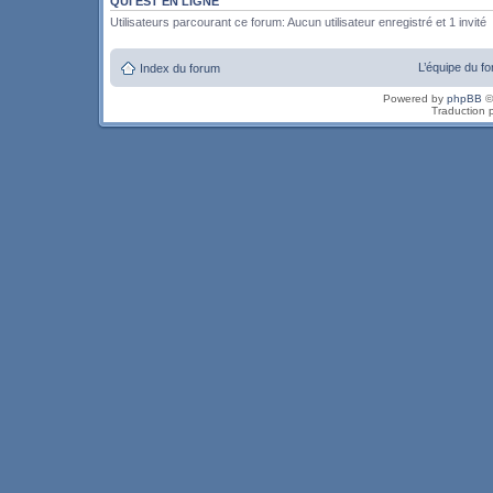
QUI EST EN LIGNE
Utilisateurs parcourant ce forum: Aucun utilisateur enregistré et 1 invité
L’équipe du f
Index du forum
Powered by
phpBB
©
Traduction 