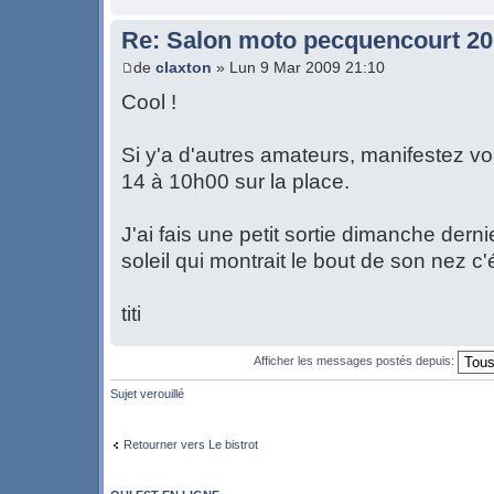
Re: Salon moto pecquencourt 2
de
claxton
» Lun 9 Mar 2009 21:10
Cool !
Si y'a d'autres amateurs, manifestez v
14 à 10h00 sur la place.
J'ai fais une petit sortie dimanche derni
soleil qui montrait le bout de son nez 
titi
Afficher les messages postés depuis:
Sujet verouillé
Retourner vers Le bistrot