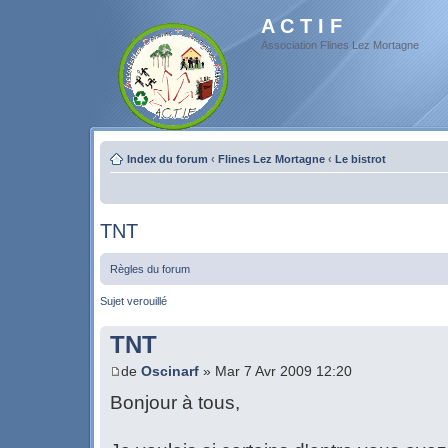
A C T I F
Association Flines Lez Mortagne
Index du forum
‹
Flines Lez Mortagne
‹
Le bistrot
TNT
Règles du forum
Sujet verouillé
TNT
de
Oscinarf
» Mar 7 Avr 2009 12:20
Bonjour à tous,