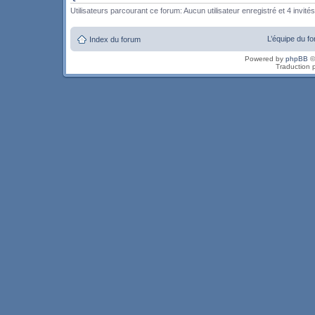
Utilisateurs parcourant ce forum: Aucun utilisateur enregistré et 4 invités
L’équipe du f
Index du forum
Powered by
phpBB
©
Traduction 