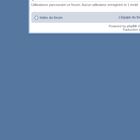
Utilisateurs parcourant ce forum: Aucun utilisateur enregistré et 1 invité
L’équipe du f
Index du forum
Powered by
phpBB
©
Traduction 