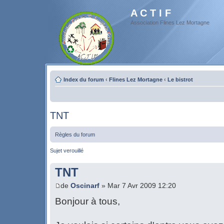
A C T I F
Association Flines Lez Mortagne
Index du forum
‹
Flines Lez Mortagne
‹
Le bistrot
TNT
Règles du forum
Sujet verouillé
TNT
de
Oscinarf
» Mar 7 Avr 2009 12:20
Bonjour à tous,