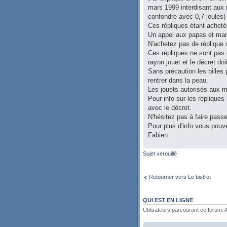
mars 1999 interdisant aux 
confondre avec 0,7 joules)
Ces répliques étant acheté
Un appel aux papas et ma
N'achetez pas de réplique 
Ces répliques ne sont pas 
rayon jouet et le décret do
Sans précaution les billes 
rentrer dans la peau.
Les jouets autorisés aux m
Pour info sur les réplique
avec le décret.
N'hésitez pas à faire pass
Pour plus d'info vous pouv
Fabien
Sujet verouillé
Retourner vers Le bistrot
QUI EST EN LIGNE
Utilisateurs parcourant ce forum: A