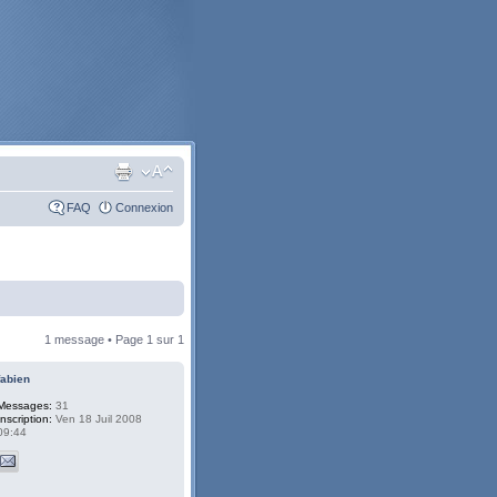
FAQ
Connexion
1 message • Page
1
sur
1
fabien
Messages:
31
Inscription:
Ven 18 Juil 2008
09:44