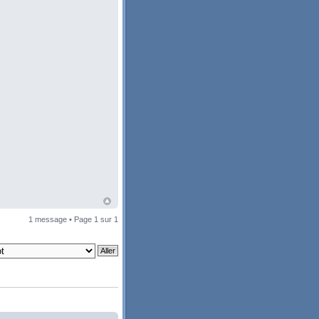
1 message • Page
1
sur
1