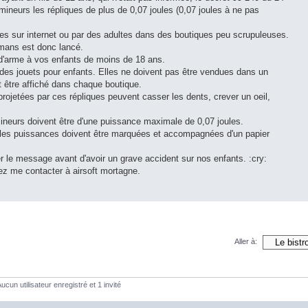
mineurs les répliques de plus de 0,07 joules (0,07 joules à ne pas
es sur internet ou par des adultes dans des boutiques peu scrupuleuses.
mans est donc lancé.
d'arme à vos enfants de moins de 18 ans.
des jouets pour enfants. Elles ne doivent pas être vendues dans un
it être affiché dans chaque boutique.
projetées par ces répliques peuvent casser les dents, crever un oeil,
ineurs doivent être d'une puissance maximale de 0,07 joules.
s les puissances doivent être marquées et accompagnées d'un papier
er le message avant d'avoir un grave accident sur nos enfants. :cry:
ez me contacter à airsoft mortagne.
Aller à:
ucun utilisateur enregistré et 1 invité