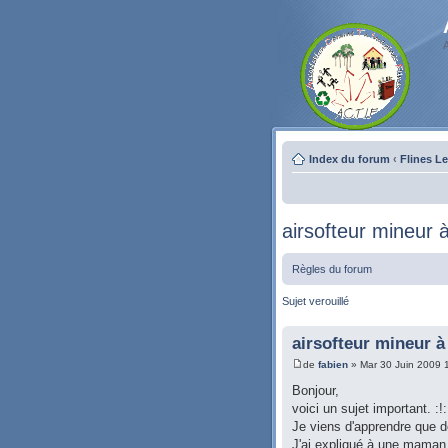
Index du forum
‹
Flines L
airsofteur mineur à
Règles du forum
Sujet verouillé
airsofteur mineur à 
de
fabien
» Mar 30 Juin 2009 
Bonjour,
voici un sujet important. :!: :!
Je viens d'apprendre que de
J'ai expliqué à une maman a