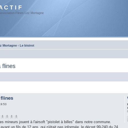
A C T I F
Association Flines Lez Mortagne
ez Mortagne
‹
Le bistrot
 flines
flines
19:53
: :!: :!: :!:
s mineurs jouent à l'airsoft "pistolet à billes" dans notre commune.
yant un fils de 12 ans, qui n'était pas informée, le décret 99-240 du 24