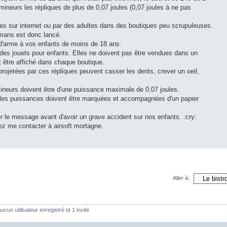
mineurs les répliques de plus de 0,07 joules (0,07 joules à ne pas
es sur internet ou par des adultes dans des boutiques peu scrupuleuses.
mans est donc lancé.
d'arme à vos enfants de moins de 18 ans.
des jouets pour enfants. Elles ne doivent pas être vendues dans un
it être affiché dans chaque boutique.
projetées par ces répliques peuvent casser les dents, crever un oeil,
ineurs doivent être d'une puissance maximale de 0,07 joules.
s les puissances doivent être marquées et accompagnées d'un papier
er le message avant d'avoir un grave accident sur nos enfants. :cry:
ez me contacter à airsoft mortagne.
Aller à:
ucun utilisateur enregistré et 1 invité