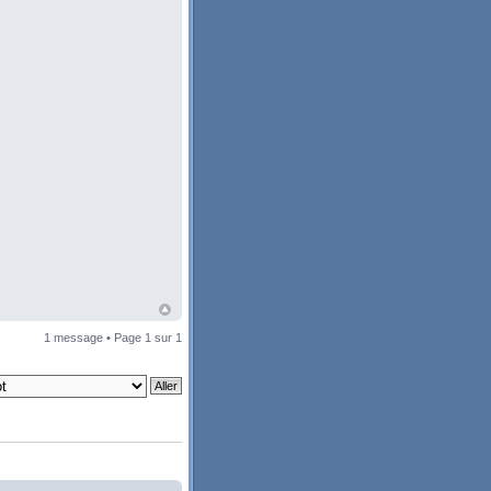
1 message • Page
1
sur
1