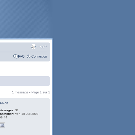
FAQ
Connexion
1 message • Page
1
sur
1
fabien
Messages:
31
Inscription:
Ven 18 Juil 2008
09:44