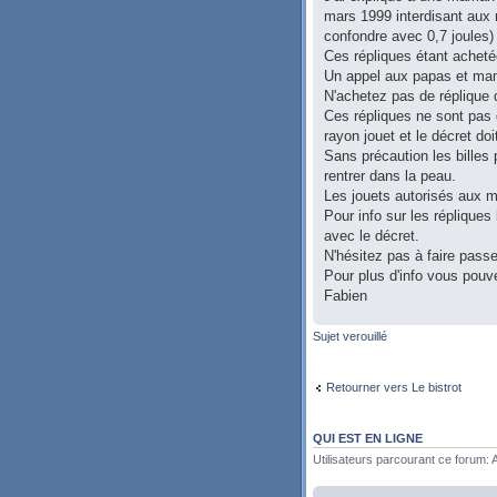
mars 1999 interdisant aux 
confondre avec 0,7 joules)
Ces répliques étant acheté
Un appel aux papas et ma
N'achetez pas de réplique 
Ces répliques ne sont pas 
rayon jouet et le décret do
Sans précaution les billes 
rentrer dans la peau.
Les jouets autorisés aux m
Pour info sur les réplique
avec le décret.
N'hésitez pas à faire pass
Pour plus d'info vous pouv
Fabien
Sujet verouillé
Retourner vers Le bistrot
QUI EST EN LIGNE
Utilisateurs parcourant ce forum: A