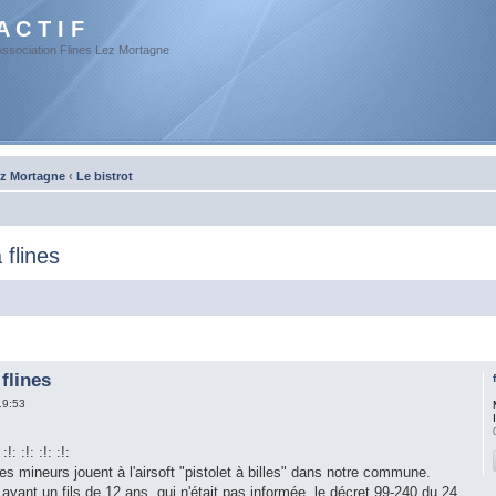
A C T I F
Association Flines Lez Mortagne
ez Mortagne
‹
Le bistrot
 flines
flines
19:53
: :!: :!: :!:
s mineurs jouent à l'airsoft "pistolet à billes" dans notre commune.
yant un fils de 12 ans, qui n'était pas informée, le décret 99-240 du 24