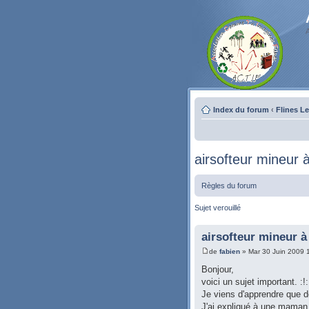
Index du forum
‹
Flines L
airsofteur mineur à
Règles du forum
Sujet verouillé
airsofteur mineur à 
de
fabien
» Mar 30 Juin 2009 
Bonjour,
voici un sujet important. :!: :!
Je viens d'apprendre que de
J'ai expliqué à une maman a