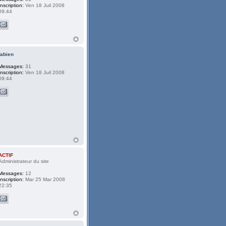
Inscription:
Ven 18 Juil 2008
09:44
fabien
Messages:
31
Inscription:
Ven 18 Juil 2008
09:44
ACTIF
Administrateur du site
Messages:
12
Inscription:
Mar 25 Mar 2008
22:35