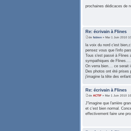
prochaines dédicaces de not
Re: écrivain à Flines
de
fabien
» Mar 1 Juin 2010 1
la voix du nord c'est bien,c'
pensez vous que l'info parai
Tous s'est passé à Flines a
sympathiques de Flines......
On verra bien.... ce serait
Des photos ont été prises p
j'imagine la tête des enfan
Re: écrivain à Flines
de
ACTIF
» Mar 1 Juin 2010 1
J''imagine que l'arrière gran
et c’est bien normal. Conce
effectivement faire une pro