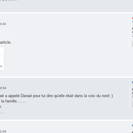
0:43
article.
is
0:54
aé a appelé Danaé pour lui dire qu'elle était dans la voix du nord :)
 famille.........
e.
...
1:04