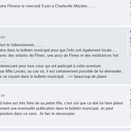
re Flinoise le mercredi 9 juin à Charleville Mézière.......
0:03
est le Valenciennois........
tra dans le bulletin municipal pour que l'info soit également locale.....
vec des enfants de Flines, une asso de Flines et des institutrices fort
.....
 interessant pour tous ceux qui ont participé à cette aventure.
ar Mlle Lovato, au cas où, il est certainement possible de lui demander..
ts se voyant dans le bulletin municipal....=> beaucoup de plaisir
0:14
d mère est très fière de sa petite fille, c'est sûr que ca doit lui faire plaisir
rnant une éventuelle publication dans le bulletin municipal, on peut
position dans ce sens. Je fais le nécessaire.