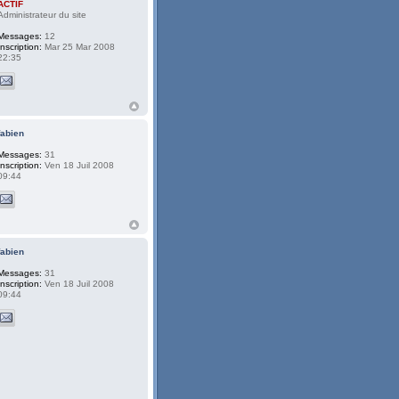
ACTIF
Administrateur du site
Messages:
12
Inscription:
Mar 25 Mar 2008
22:35
fabien
Messages:
31
Inscription:
Ven 18 Juil 2008
09:44
fabien
Messages:
31
Inscription:
Ven 18 Juil 2008
09:44