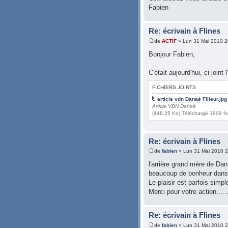
Fabien
Re: écrivain à Flines
de
ACTIF
» Lun 31 Mai 2010 2
Bonjour Fabien,
C'était aujourd'hui, ci joint l'
FICHIERS JOINTS
article vdn Danaé Filleur.jpg
Article VDN Danaé
(448.25 Ko) Téléchargé 3909 fo
Re: écrivain à Flines
de
fabien
» Lun 31 Mai 2010 2
l'arrière grand mère de Dan
beaucoup de bonheur dans la
Le plaisir est parfois simpl
Merci pour votre action......
Re: écrivain à Flines
de
fabien
» Lun 31 Mai 2010 2