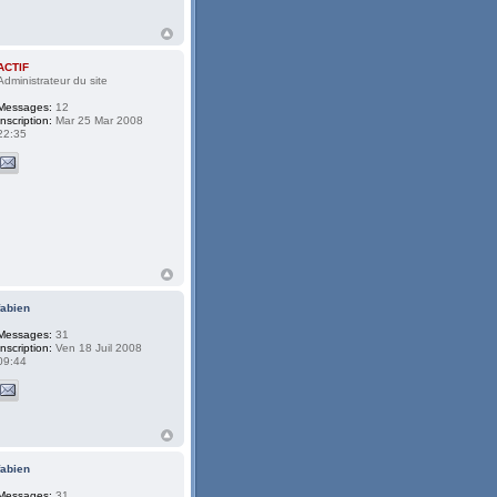
ACTIF
Administrateur du site
Messages:
12
Inscription:
Mar 25 Mar 2008
22:35
fabien
Messages:
31
Inscription:
Ven 18 Juil 2008
09:44
fabien
Messages:
31