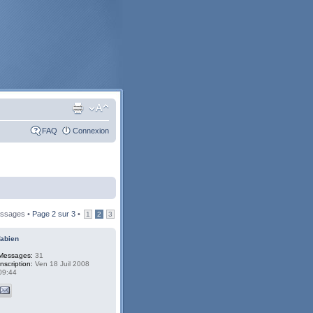
FAQ
Connexion
ssages •
Page
2
sur
3
•
1
2
3
fabien
Messages:
31
Inscription:
Ven 18 Juil 2008
09:44