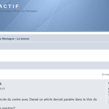
A C T I F
Association Flines Lez Mortagne
ez Mortagne
‹
Le bistrot
24 me
s
0:57
'école du centre avec Danaé un article devrait paraitre dans la Voix du
e parution?