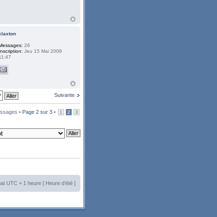
claxton
Messages:
26
Inscription:
Jeu 15 Mai 2008
11:47
Suivante
ssages •
Page
2
sur
3
•
1
2
3
at UTC + 1 heure [ Heure d’été ]