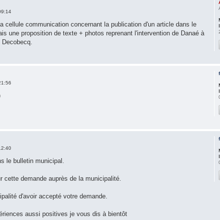
09:14
 la cellule communication concernant la publication d'un article dans le
fais une proposition de texte + photos reprenant l'intervention de Danaé à
de Decobecq.
21:56
)
12:40
 le bulletin municipal.
r cette demande auprès de la municipalité.
ipalité d'avoir accepté votre demande.
riences aussi positives je vous dis à bientôt