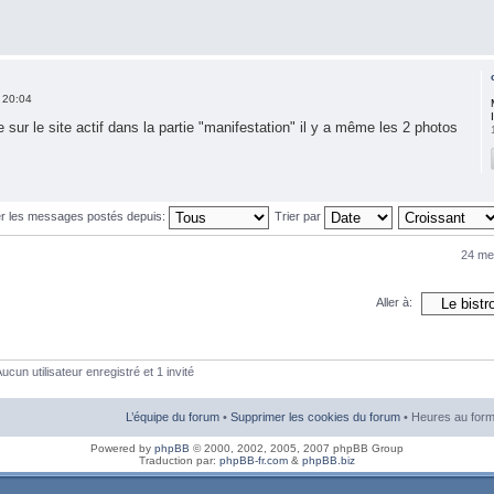
 20:04
 sur le site actif dans la partie "manifestation" il y a même les 2 photos
er les messages postés depuis:
Trier par
24 me
Aller à:
ucun utilisateur enregistré et 1 invité
L’équipe du forum
•
Supprimer les cookies du forum
• Heures au form
Powered by
phpBB
© 2000, 2002, 2005, 2007 phpBB Group
Traduction par:
phpBB-fr.com
&
phpBB.biz