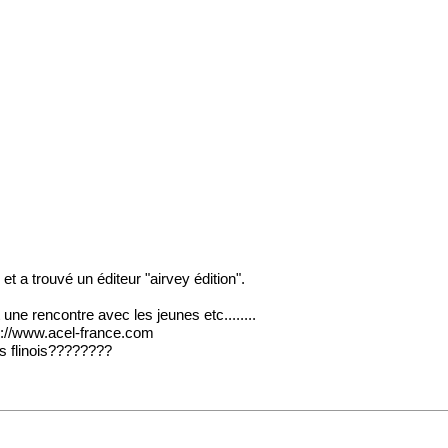
 et a trouvé un éditeur "airvey édition".
ne rencontre avec les jeunes etc........
p://www.acel-france.com
nts flinois????????