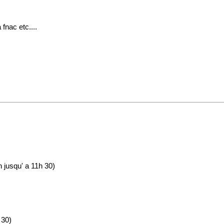
fnac etc....
n jusqu' a 11h 30)
 30)