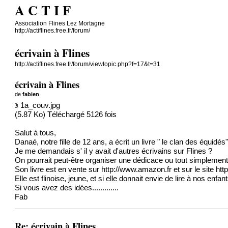
A C T I F
Association Flines Lez Mortagne
http://actiflines.free.fr/forum/
écrivain à Flines
http://actiflines.free.fr/forum/viewtopic.php?f=17&t=31
écrivain à Flines
de
fabien
1a_couv.jpg
(5.87 Ko) Téléchargé 5126 fois
Salut à tous,
Danaé, notre fille de 12 ans, a écrit un livre " le clan des équidés"
Je me demandais s' il y avait d'autres écrivains sur Flines ?
On pourrait peut-être organiser une dédicace ou tout simplement u
Son livre est en vente sur
http://www.amazon.fr
et sur le site
htt
Elle est flinoise, jeune, et si elle donnait envie de lire à nos enfa
Si vous avez des idées.............
Fab
Re: écrivain à Flines