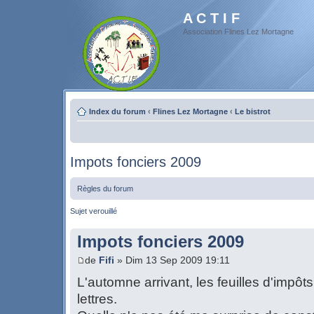
A C T I F
Association Flines Lez Mortagne
Index du forum
‹
Flines Lez Mortagne
‹
Le bistrot
Impots fonciers 2009
Règles du forum
Sujet verouillé
Impots fonciers 2009
de
Fifi
» Dim 13 Sep 2009 19:11
L'automne arrivant, les feuilles d'impô
lettres.