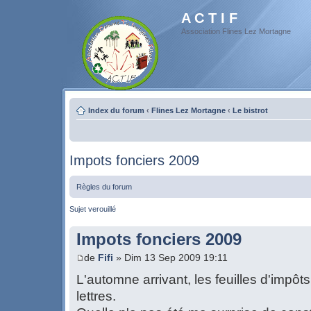
A C T I F
Association Flines Lez Mortagne
Index du forum
‹
Flines Lez Mortagne
‹
Le bistrot
Impots fonciers 2009
Règles du forum
Sujet verouillé
Impots fonciers 2009
de
Fifi
» Dim 13 Sep 2009 19:11
L'automne arrivant, les feuilles d'impô
lettres.