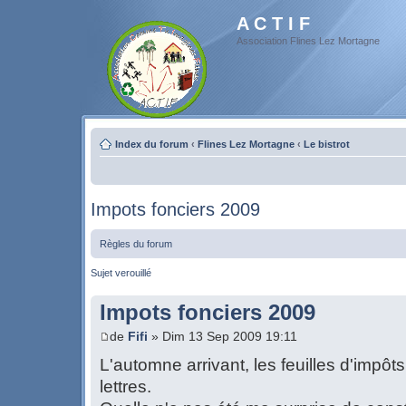
A C T I F
Association Flines Lez Mortagne
Index du forum
‹
Flines Lez Mortagne
‹
Le bistrot
Impots fonciers 2009
Règles du forum
Sujet verouillé
Impots fonciers 2009
de
Fifi
» Dim 13 Sep 2009 19:11
L'automne arrivant, les feuilles d'impô
lettres.