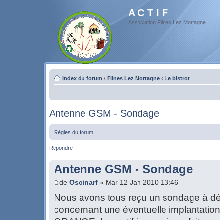
A C T I F
Association Flines Lez Mortagne
Index du forum
‹
Flines Lez Mortagne
‹
Le bistrot
Antenne GSM - Sondage
Règles du forum
Répondre
Antenne GSM - Sondage
de
Oscinarf
» Mar 12 Jan 2010 13:46
Nous avons tous reçu un sondage à dép
concernant une éventuelle implantati