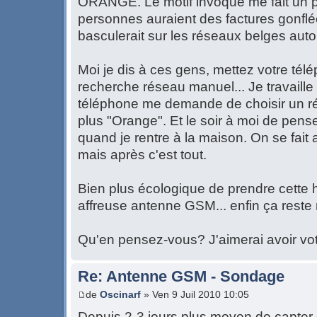
ORANGE. Le motif invoqué me fait un pe
personnes auraient des factures gonflée
basculerait sur les réseaux belges au
Moi je dis à ces gens, mettez votre tél
recherche réseau manuel... Je travaille 
téléphone me demande de choisir un ré
plus "Orange". Et le soir à moi de pens
quand je rentre à la maison. On se fait
mais après c'est tout.
Bien plus écologique de prendre cette h
affreuse antenne GSM... enfin ça reste
Qu'en pensez-vous? J'aimerai avoir vot
Re: Antenne GSM - Sondage
de
Oscinarf
» Ven 9 Juil 2010 10:05
Depuis 2-3 jours plus moyen de capter