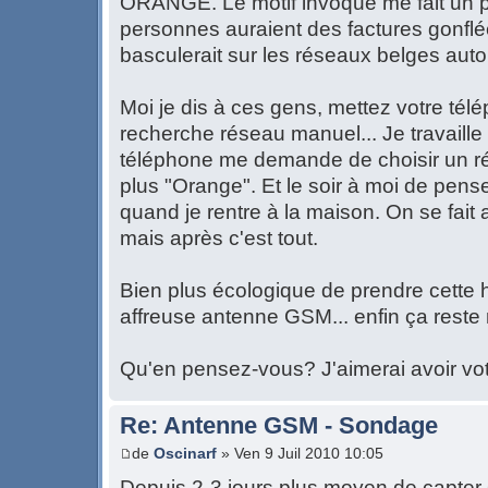
ORANGE. Le motif invoqué me fait un pe
personnes auraient des factures gonflée
basculerait sur les réseaux belges au
Moi je dis à ces gens, mettez votre tél
recherche réseau manuel... Je travaille 
téléphone me demande de choisir un ré
plus "Orange". Et le soir à moi de pens
quand je rentre à la maison. On se fait
mais après c'est tout.
Bien plus écologique de prendre cette h
affreuse antenne GSM... enfin ça reste
Qu'en pensez-vous? J'aimerai avoir vot
Re: Antenne GSM - Sondage
de
Oscinarf
» Ven 9 Juil 2010 10:05
Depuis 2-3 jours plus moyen de capter