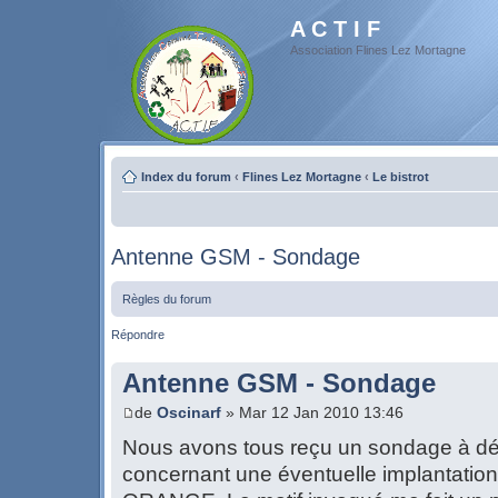
A C T I F
Association Flines Lez Mortagne
Index du forum
‹
Flines Lez Mortagne
‹
Le bistrot
Antenne GSM - Sondage
Règles du forum
Répondre
Antenne GSM - Sondage
de
Oscinarf
» Mar 12 Jan 2010 13:46
Nous avons tous reçu un sondage à dép
concernant une éventuelle implantati