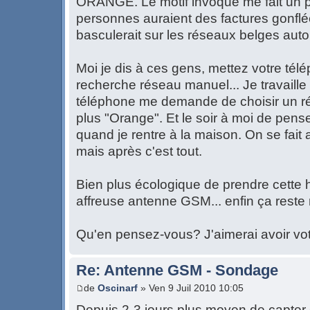
ORANGE. Le motif invoqué me fait un pe
personnes auraient des factures gonflée
basculerait sur les réseaux belges au
Moi je dis à ces gens, mettez votre tél
recherche réseau manuel... Je travaille 
téléphone me demande de choisir un ré
plus "Orange". Et le soir à moi de pens
quand je rentre à la maison. On se fait
mais après c'est tout.
Bien plus écologique de prendre cette h
affreuse antenne GSM... enfin ça reste
Qu'en pensez-vous? J'aimerai avoir vot
Re: Antenne GSM - Sondage
de
Oscinarf
» Ven 9 Juil 2010 10:05
Depuis 2-3 jours plus moyen de capter