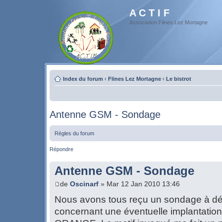
A C T I F
Association Flines Lez Mortagne
Index du forum
‹
Flines Lez Mortagne
‹
Le bistrot
Antenne GSM - Sondage
Règles du forum
Répondre
Antenne GSM - Sondage
de
Oscinarf
» Mar 12 Jan 2010 13:46
Nous avons tous reçu un sondage à dép
concernant une éventuelle implantati