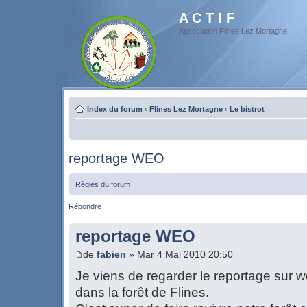
A C T I F
Association Flines Lez Mortagne
Index du forum
‹
Flines Lez Mortagne
‹
Le bistrot
reportage WEO
Règles du forum
Répondre
reportage WEO
de
fabien
» Mar 4 Mai 2010 20:50
Je viens de regarder le reportage sur w
dans la forêt de Flines.