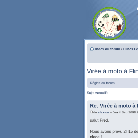
Index du forum
‹
Flines L
Virée à moto à Fli
Règles du forum
Sujet verouillé
Re: Virée à moto à 
de
claxton
» Jeu 4 Sep 2008 
salut Fred,
Nous avons prévu 2H15 de 
place !