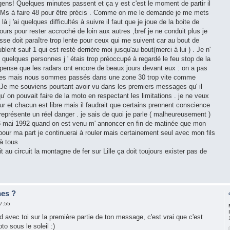
gens! Quelques minutes passent et ça y est c'est le moment de partir il
KMs à faire 48 pour être précis . Comme on me le demande je me mets
là j 'ai quelques difficultés à suivre il faut que je joue de la boite de
tours pour rester accroché de loin aux autres ,bref je ne conduit plus je
esse doit paraître trop lente pour ceux qui me suivent car au bout de
ent sauf 1 qui est resté derrière moi jusqu'au bout(merci à lui ) . Je n'
 quelques personnes j ' étais trop préoccupé à regardé le feu stop de la
pense que les radars ont encore de beaux jours devant eux : on a pas
rmes mais nous sommes passés dans une zone 30 trop vite comme
s. Je me souviens pourtant avoir vu dans les premiers messages qu' il
qu' on pouvait faire de la moto en respectant les limitations . je ne veux
r et chacun est libre mais il faudrait que certains prennent conscience
 représente un réel danger . je sais de quoi je parle ( malheureusement )
e 6 mai 1992 quand on est venu m' annoncer en fin de matinée que mon
. pour ma part je continuerai à rouler mais certainement seul avec mon fils
à tous
t au circuit la montagne de fer sur Lille ça doit toujours exister pas de
nes ?
7:55
d avec toi sur la première partie de ton message, c'est vrai que c'est
to sous le soleil :)