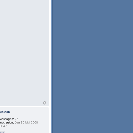
claxton
Messages:
26
Inscription:
Jeu 15 Mai 2008
11:47