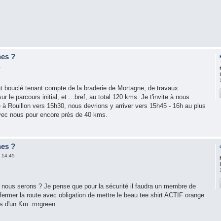
nes ?
1
t bouclé tenant compte de la braderie de Mortagne, de travaux
 le parcours initial, et ...bref, au total 120 kms. Je t'invite à nous
 à Rouillon vers 15h30, nous devrions y arriver vers 15h45 - 16h au plus
 avec nous pour encore près de 40 kms.
nes ?
 14:45
 nous serons ? Je pense que pour la sécurité il faudra un membre de
t fermer la route avec obligation de mettre le beau tee shirt ACTIF orange
us d'un Km :mrgreen: