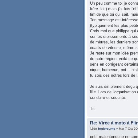
Un peu comme toi je connai
frère :lol:) mais j'ai fais l
timide que toi qui sait, ma
Ton message est intéressant
(typiquement les plus peti
Crois moi que philippe qui 
sur les croissements à séc
de mètres, les derniers son
écarts de vitesse, même s
Je reste sur mon idée premi
de notre région, voilà ce q
sens en corrigeant certains
nique, barbecue, pot… histo
tu sois des nôtres lors de 
Je suis simplement déçu qu
lille. Lors de l'organisatio
conduire et sécurité.
Titi
Re: Virée à moto à Fli
de
fredpreume
» Mar 7 Oct 20
petit malentendu je ne com