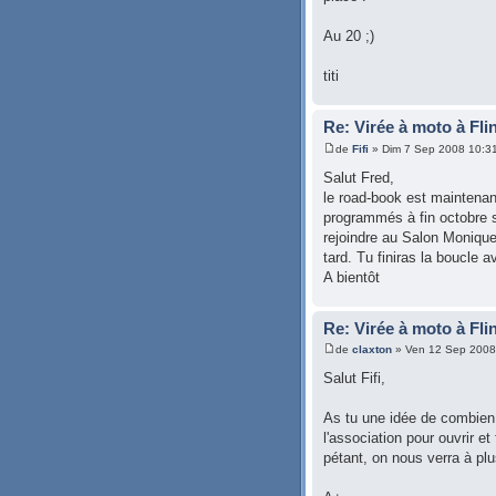
Au 20 ;)
titi
Re: Virée à moto à Fli
de
Fifi
» Dim 7 Sep 2008 10:3
Salut Fred,
le road-book est maintenan
programmés à fin octobre sur
rejoindre au Salon Monique
tard. Tu finiras la boucle
A bientôt
Re: Virée à moto à Fli
de
claxton
» Ven 12 Sep 2008
Salut Fifi,
As tu une idée de combien
l'association pour ouvrir e
pétant, on nous verra à pl