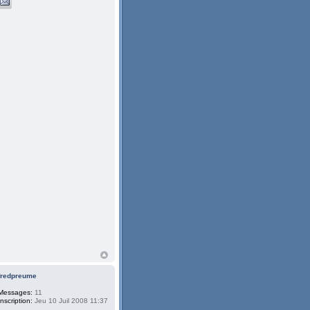
fredpreume
Messages:
11
Inscription:
Jeu 10 Juil 2008 11:37