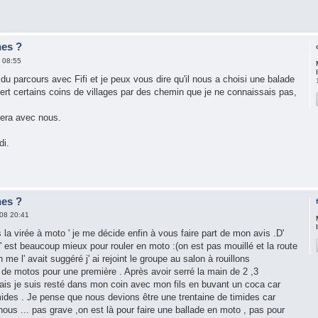
nes ?
 08:55
 du parcours avec Fifi et je peux vous dire qu'il nous a choisi une balade
vert certains coins de villages par des chemin que je ne connaissais pas,
sera avec nous.
di.
nes ?
08 20:41
s la virée à moto ' je me décide enfin à vous faire part de mon avis .D'
c' est beaucoup mieux pour rouler en moto :(on est pas mouillé et la route
me l' avait suggéré j' ai rejoint le groupe au salon à rouillons
de motos pour une première . Après avoir serré la main de 2 ,3
is je suis resté dans mon coin avec mon fils en buvant un coca car
des . Je pense que nous devions être une trentaine de timides car
ous ... pas grave ,on est là pour faire une ballade en moto , pas pour