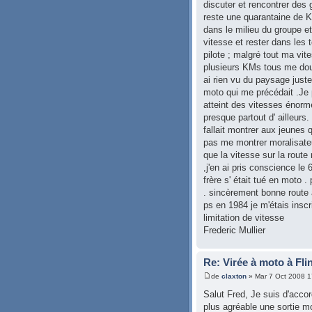
discuter et rencontrer des 
reste une quarantaine de 
dans le milieu du groupe et 
vitesse et rester dans les 
pilote ; malgré tout ma vit
plusieurs KMs tous me doubl
ai rien vu du paysage juste
moto qui me précédait .Je 
atteint des vitesses éno
presque partout d' ailleur
fallait montrer aux jeunes 
pas me montrer moralisateu
que la vitesse sur la route
,j'en ai pris conscience l
frère s' était tué en moto 
. sincèrement bonne route 
ps en 1984 je m'étais inscri
limitation de vitesse
Frederic Mullier
Re: Virée à moto à Fli
de
claxton
» Mar 7 Oct 2008 1
Salut Fred, Je suis d'accor
plus agréable une sortie mo