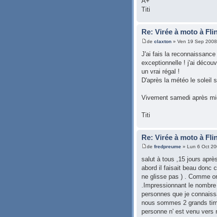
A+
Titi
Re: Virée à moto à Fli
de
claxton
» Ven 19 Sep 2008
J'ai fais la reconnaissance
exceptionnelle ! j'ai décou
un vrai régal !
D'après la météo le soleil 
Vivement samedi après mi
Titi
Re: Virée à moto à Fli
de
fredpreume
» Lun 6 Oct 20
salut à tous ,15 jours aprè
abord il faisait beau donc 
ne glisse pas ) . Comme on 
.Impressionnant le nombre 
personnes que je connaissa
nous sommes 2 grands timi
personne n' est venu vers n