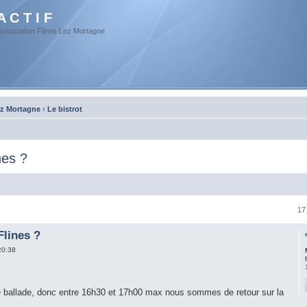
A C T I F
Association Flines Lez Mortagne
ez Mortagne
‹
Le bistrot
nes ?
17
Flines ?
20:38
ballade, donc entre 16h30 et 17h00 max nous sommes de retour sur la