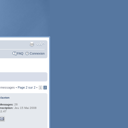
FAQ
Connexion
 messages •
Page
2
sur
2
•
1
2
claxton
Messages:
26
Inscription:
Jeu 15 Mai 2008
11:47