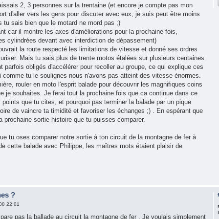
ssais 2, 3 personnes sur la trentaine (et encore je compte pas mon
'effort d'aller vers les gens pour discuter avec eux, je suis peut être moins
is tu sais bien que le motard ne mord pas ;)
 car il montre les axes d'améliorations pour la prochaine fois,
tes cylindrées devant avec interdiction de dépassement)
ouvrait la route respecté les limitations de vitesse et donné ses ordres
uriser. Mais tu sais plus de trente motos étalées sur plusieurs centaines
t parfois obligés d'accélérer pour recoller au groupe, ce qui explique ces
i comme tu le soulignes nous n'avons pas atteint des vitesse énormes.
ère, rouler en moto l'esprit balade pour découvrir les magnifiques coins
ue je souhaites. Je ferai tout la prochaine fois que ca continue dans ce
 points que tu cites, et pourquoi pas terminer la balade par un pique
ire de vaincre ta timidité et favoriser les échanges ;) . En espérant que
la prochaine sortie histoire que tu puisses comparer.
e tu oses comparer notre sortie à ton circuit de la montagne de fer à
n de cette balade avec Philippe, les maîtres mots étaient plaisir de
nes ?
08 22:01
pare pas la ballade au circuit la montagne de fer . Je voulais simplement