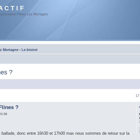
A C T I F
Association Flines Lez Mortagne
ez Mortagne
‹
Le bistrot
nes ?
17
Flines ?
20:38
ballade, donc entre 16h30 et 17h00 max nous sommes de retour sur la