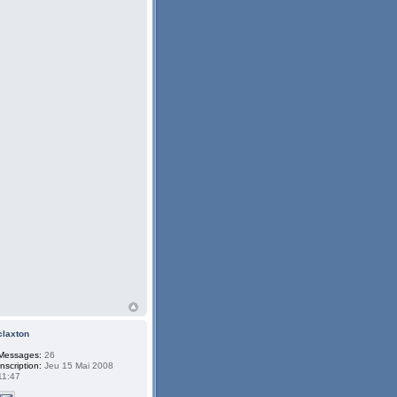
claxton
Messages:
26
Inscription:
Jeu 15 Mai 2008
11:47