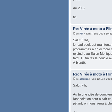
Au 20 ;)
titi
Re: Virée à moto à Fli
de
Fifi
» Dim 7 Sep 2008 10:3
Salut Fred,
le road-book est maintenan
programmés à fin octobre sur
rejoindre au Salon Monique
tard. Tu finiras la boucle
A bientôt
Re: Virée à moto à Fli
de
claxton
» Ven 12 Sep 2008
Salut Fifi,
As tu une idée de combien
l'association pour ouvrir e
pétant, on nous verra à pl