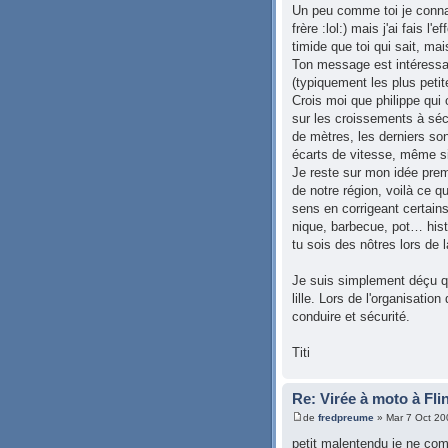
Un peu comme toi je connai
frère :lol:) mais j'ai fais l
timide que toi qui sait, ma
Ton message est intéressant
(typiquement les plus peti
Crois moi que philippe qui 
sur les croissements à séc
de mètres, les derniers son
écarts de vitesse, même s
Je reste sur mon idée premi
de notre région, voilà ce q
sens en corrigeant certains
nique, barbecue, pot… histo
tu sois des nôtres lors de 
Je suis simplement déçu qu
lille. Lors de l'organisatio
conduire et sécurité.
Titi
Re: Virée à moto à Fli
de
fredpreume
» Mar 7 Oct 20
petit malentendu je ne com