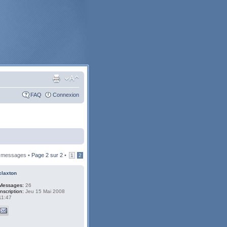
FAQ
Connexion
 messages •
Page
2
sur
2
•
1
2
claxton
Messages:
26
Inscription:
Jeu 15 Mai 2008
11:47