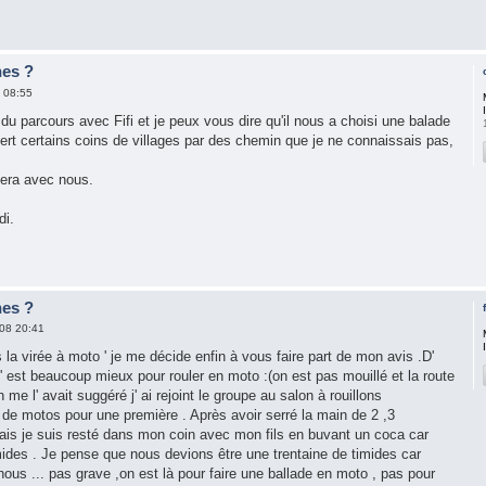
nes ?
 08:55
 du parcours avec Fifi et je peux vous dire qu'il nous a choisi une balade
vert certains coins de villages par des chemin que je ne connaissais pas,
sera avec nous.
di.
nes ?
08 20:41
s la virée à moto ' je me décide enfin à vous faire part de mon avis .D'
c' est beaucoup mieux pour rouler en moto :(on est pas mouillé et la route
me l' avait suggéré j' ai rejoint le groupe au salon à rouillons
de motos pour une première . Après avoir serré la main de 2 ,3
is je suis resté dans mon coin avec mon fils en buvant un coca car
des . Je pense que nous devions être une trentaine de timides car
ous ... pas grave ,on est là pour faire une ballade en moto , pas pour