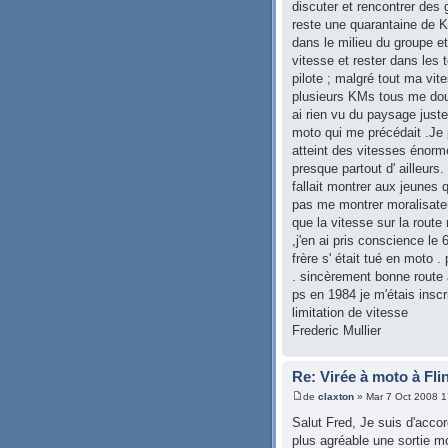
discuter et rencontrer des 
reste une quarantaine de 
dans le milieu du groupe et 
vitesse et rester dans les 
pilote ; malgré tout ma vit
plusieurs KMs tous me doubl
ai rien vu du paysage juste
moto qui me précédait .Je 
atteint des vitesses éno
presque partout d' ailleur
fallait montrer aux jeunes 
pas me montrer moralisateu
que la vitesse sur la route
,j'en ai pris conscience l
frère s' était tué en moto 
. sincèrement bonne route 
ps en 1984 je m'étais inscri
limitation de vitesse
Frederic Mullier
Re: Virée à moto à Fli
de
claxton
» Mar 7 Oct 2008 1
Salut Fred, Je suis d'accor
plus agréable une sortie mo