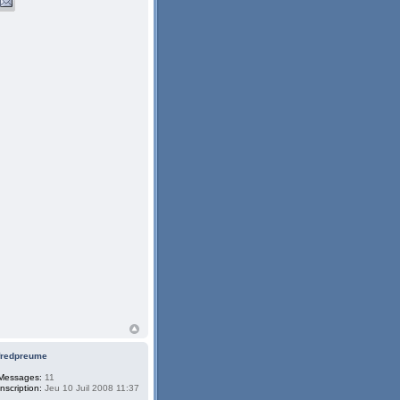
fredpreume
Messages:
11
Inscription:
Jeu 10 Juil 2008 11:37