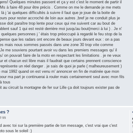
gens! Quelques minutes passent et ça y est c'est le moment de partir il
KMs à faire 48 pour être précis . Comme on me le demande je me mets
là j 'ai quelques difficultés à suivre il faut que je joue de la boite de
tours pour rester accroché de loin aux autres ,bref je ne conduit plus je
esse doit paraître trop lente pour ceux qui me suivent car au bout de
ent sauf 1 qui est resté derrière moi jusqu'au bout(merci à lui ) . Je n'
 quelques personnes j ' étais trop préoccupé à regardé le feu stop de la
pense que les radars ont encore de beaux jours devant eux : on a pas
rmes mais nous sommes passés dans une zone 30 trop vite comme
s. Je me souviens pourtant avoir vu dans les premiers messages qu' il
qu' on pouvait faire de la moto en respectant les limitations . je ne veux
r et chacun est libre mais il faudrait que certains prennent conscience
 représente un réel danger . je sais de quoi je parle ( malheureusement )
e 6 mai 1992 quand on est venu m' annoncer en fin de matinée que mon
. pour ma part je continuerai à rouler mais certainement seul avec mon fils
à tous
t au circuit la montagne de fer sur Lille ça doit toujours exister pas de
nes ?
7:55
d avec toi sur la première partie de ton message, c'est vrai que c'est
to sous le soleil :)