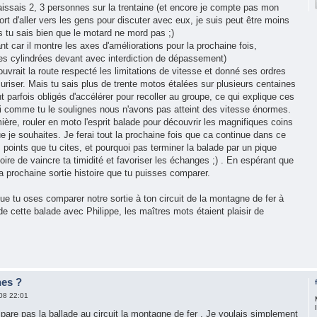
ssais 2, 3 personnes sur la trentaine (et encore je compte pas mon
'effort d'aller vers les gens pour discuter avec eux, je suis peut être moins
is tu sais bien que le motard ne mord pas ;)
 car il montre les axes d'améliorations pour la prochaine fois,
tes cylindrées devant avec interdiction de dépassement)
ouvrait la route respecté les limitations de vitesse et donné ses ordres
uriser. Mais tu sais plus de trente motos étalées sur plusieurs centaines
t parfois obligés d'accélérer pour recoller au groupe, ce qui explique ces
i comme tu le soulignes nous n'avons pas atteint des vitesse énormes.
ère, rouler en moto l'esprit balade pour découvrir les magnifiques coins
ue je souhaites. Je ferai tout la prochaine fois que ca continue dans ce
 points que tu cites, et pourquoi pas terminer la balade par un pique
ire de vaincre ta timidité et favoriser les échanges ;) . En espérant que
la prochaine sortie histoire que tu puisses comparer.
e tu oses comparer notre sortie à ton circuit de la montagne de fer à
n de cette balade avec Philippe, les maîtres mots étaient plaisir de
nes ?
08 22:01
pare pas la ballade au circuit la montagne de fer . Je voulais simplement