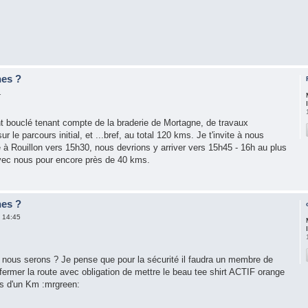
nes ?
1
t bouclé tenant compte de la braderie de Mortagne, de travaux
 le parcours initial, et ...bref, au total 120 kms. Je t'invite à nous
 à Rouillon vers 15h30, nous devrions y arriver vers 15h45 - 16h au plus
 avec nous pour encore près de 40 kms.
nes ?
 14:45
 nous serons ? Je pense que pour la sécurité il faudra un membre de
t fermer la route avec obligation de mettre le beau tee shirt ACTIF orange
us d'un Km :mrgreen: