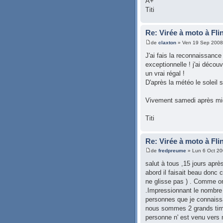
A+
Titi
Re: Virée à moto à Fli
de
claxton
» Ven 19 Sep 2008
J'ai fais la reconnaissance
exceptionnelle ! j'ai décou
un vrai régal !
D'après la météo le soleil 
Vivement samedi après mi
Titi
Re: Virée à moto à Fli
de
fredpreume
» Lun 6 Oct 20
salut à tous ,15 jours aprè
abord il faisait beau donc 
ne glisse pas ) . Comme on 
.Impressionnant le nombre 
personnes que je connaissa
nous sommes 2 grands timi
personne n' est venu vers n