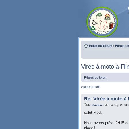
Index du forum
‹
Flines L
Virée à moto à Fli
Règles du forum
Sujet verouillé
Re: Virée à moto à 
de
claxton
» Jeu 4 Sep 2008 
salut Fred,
Nous avons prévu 2H15 de 
place !