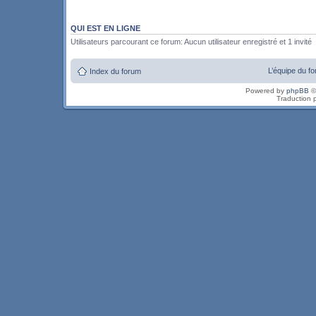
QUI EST EN LIGNE
Utilisateurs parcourant ce forum: Aucun utilisateur enregistré et 1 invité
L’équipe du f
Index du forum
Powered by
phpBB
©
Traduction 