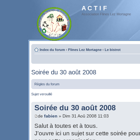
A C T I F
Association Flines Lez Mortagne
Index du forum
‹
Flines Lez Mortagne
‹
Le bistrot
Soirée du 30 août 2008
Règles du forum
Sujet verouillé
Soirée du 30 août 2008
de
fabien
» Dim 31 Aoû 2008 11:03
Salut à toutes et à tous.
J'ouvre ici un sujet sur cette soirée pou