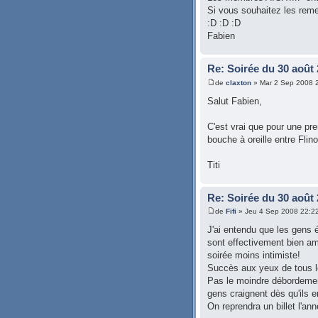
Si vous souhaitez les remer
:D :D :D
Fabien
Re: Soirée du 30 août
de
claxton
» Mar 2 Sep 2008 
Salut Fabien,
C'est vrai que pour une pr
bouche à oreille entre Flino
Titi
Re: Soirée du 30 août
de
Fifi
» Jeu 4 Sep 2008 22:2
J'ai entendu que les gens éta
sont effectivement bien amus
soirée moins intimiste!
Succès aux yeux de tous le
Pas le moindre débordement
gens craignent dès qu'ils e
On reprendra un billet l'an