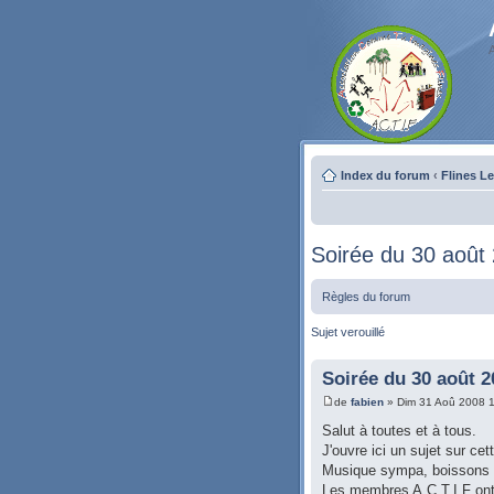
Index du forum
‹
Flines L
Soirée du 30 août
Règles du forum
Sujet verouillé
Soirée du 30 août 2
de
fabien
» Dim 31 Aoû 2008 1
Salut à toutes et à tous.
J'ouvre ici un sujet sur cet
Musique sympa, boissons à p
Les membres A.C.T.I.F ont a