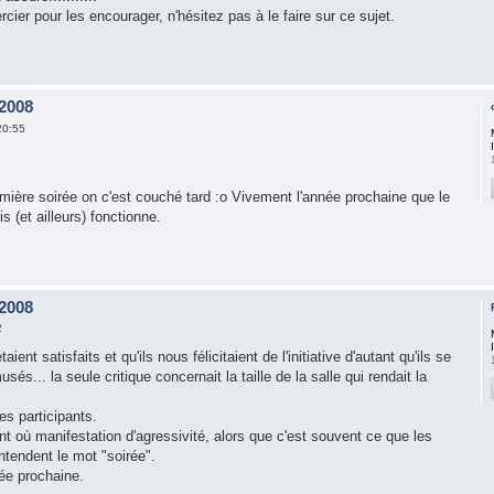
cier pour les encourager, n'hésitez pas à le faire sur ce sujet.
 2008
20:55
emière soirée on c'est couché tard :o Vivement l'année prochaine que le
is (et ailleurs) fonctionne.
 2008
2
ient satisfaits et qu'ils nous félicitaient de l'initiative d'autant qu'ils se
és... la seule critique concernait la taille de la salle qui rendait la
s participants.
 où manifestation d'agressivité, alors que c'est souvent ce que les
ntendent le mot "soirée".
née prochaine.