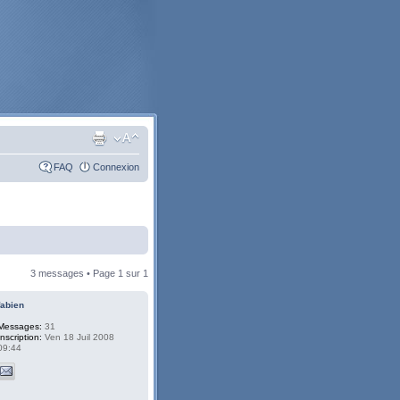
FAQ
Connexion
3 messages • Page
1
sur
1
fabien
Messages:
31
Inscription:
Ven 18 Juil 2008
09:44