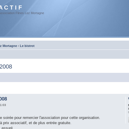
A C T I F
Association Flines Lez Mortagne
ez Mortagne
‹
Le bistrot
 2008
008
1:03
te soirée pour remercier l'association pour cette organisation.
rix associatif, et de plus entrée gratuite.
ssuré...........